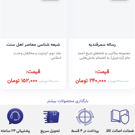
رساله سمرقندیه
شیعه شناسی معاصر اهل سنت
مجموعه مکاتیب و نامه‌های شیخ اجمد
جلد دوم: اینترنت و مخالفان وحدت
جام (ژنده‌پیل) به انضمام بخش‌هایی
اسلامی
نویافته از آثار وی
قیمت:
قیمت:
240,000
تومان
152,000
تومان
300,000
تومان
190,000
تومان
بارگذاری محصولات بیشتر
ضمانت اصالت کالا
پرداخت در 4 قسط
تحویل سریع
پشتیبانی 24 ساعته