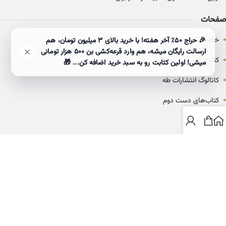
صفحات
•
خانه
🎉 حراج ۵۰٪ آخر هفته! با خرید بالای 3 میلیون تومان، هم
ارسالت رایگان میشه، هم وارد قرعه‌کشی بن ۵۰۰ هزار تومانی
•
کتاب‌ها
میشی! اولین کتابت رو به سبد خرید اضافه کن... 🎁
•
کاتالوگ انتشارات طه
•
کتاب‌های دست دوم
•
بلاگ
ارتباط با خانه کتاب طاها
info@ketabtaha.com
025-37842039
ایران، قم، بلوار معلم، مجتمع ناشران، طبقه سوم، واحد ۳۱۴