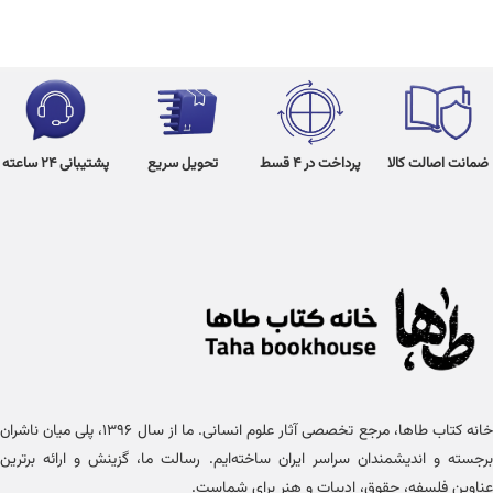
ضمانت اصالت کالا
پرداخت در 4 قسط
تحویل سریع
پشتیبانی 24 ساعته
خانه کتاب طاها، مرجع تخصصی آثار علوم انسانی. ما از سال ۱۳۹۶، پلی میان ناشران
برجسته و اندیشمندان سراسر ایران ساخته‌ایم. رسالت ما، گزینش و ارائه برترین
عناوین فلسفه، حقوق، ادبیات و هنر برای شماست.