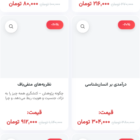
216,000
تومان
80,000
تومان
270,000
تومان
100,000
تومان
-20%
-20%
درآمدی بر انسان‌شناسی
نظریه‌های منفی‌باف
چگونه پژوهش – کنشگری همه چیز را به
نژاد، جنسیت و هویت ربط می‌دهد، و چرا
این مسئله به ضرر همه است
قیمت:
قیمت:
304,000
تومان
912,000
تومان
380,000
تومان
1,140,000
تومان