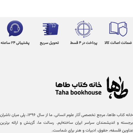
ضمانت اصالت کالا
پرداخت در 4 قسط
تحویل سریع
پشتیبانی 24 ساعته
خانه کتاب طاها، مرجع تخصصی آثار علوم انسانی. ما از سال ۱۳۹۶، پلی میان ناشران
برجسته و اندیشمندان سراسر ایران ساخته‌ایم. رسالت ما، گزینش و ارائه برترین
عناوین فلسفه، حقوق، ادبیات و هنر برای شماست.