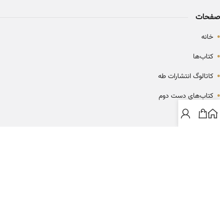
صفحات
•
خانه
•
کتاب‌ها
•
کاتالوگ انتشارات طه
•
کتاب‌های دست دوم
•
بلاگ
ارتباط با خانه کتاب طاها
info@ketabtaha.com
025-37842039
ایران، قم، بلوار معلم، مجتمع ناشران، طبقه سوم، واحد ۳۱۴