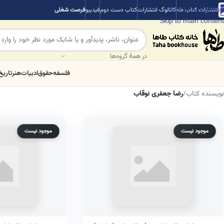
Skip to navigation
انتشارات کتاب طه
کاتالوگ انتشارات
کتاب دست دوم
فیدیبو
فرصت شغلی
Skip to main content
در همهٔ گروه‌ها
فلسفه
حقوق
ادبیات
هنر
تاریخ
نویسنده کتاب
/
رضا جعفری نوقاب
موجود نیست
موجود نیست