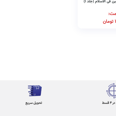
 فی الاسلام (جلد ۱)
مت:
تومان
 قسط
تحویل سریع