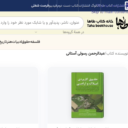
Skip to navigation
انتشارات کتاب طه
کاتالوگ انتشارات
کتاب دست دوم
فیدیبو
فرصت شغلی
Skip to main content
در همهٔ گروه‌ها
فلسفه
حقوق
ادبیات
هنر
تاریخ
نویسنده کتاب
/
عبدالرحمن رسولی آستانی