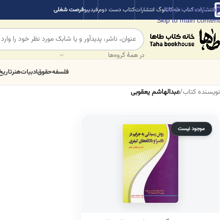
Skip to navigation
انتشارات کتاب طه
کاتالوگ انتشارات
کتاب دست دوم
فیدیبو
فرصت شغلی
Skip to main content
در همهٔ گروه‌ها
فلسفه
حقوق
ادبیات
هنر
تاریخ
نویسنده کتاب
/
عبدالهاشم یعقوبی
موجود نیست