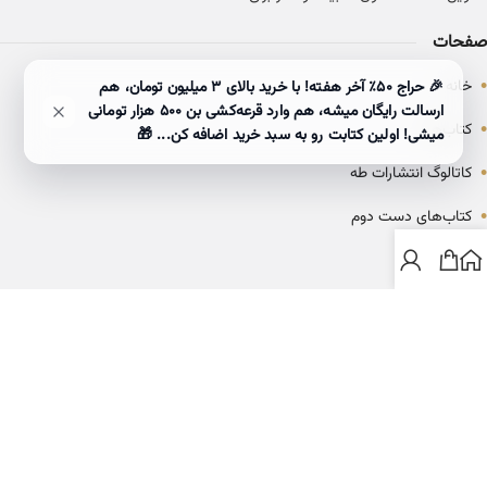
صفحات
•
خانه
🎉 حراج ۵۰٪ آخر هفته! با خرید بالای 3 میلیون تومان، هم
ارسالت رایگان میشه، هم وارد قرعه‌کشی بن ۵۰۰ هزار تومانی
•
کتاب‌ها
میشی! اولین کتابت رو به سبد خرید اضافه کن... 🎁
•
کاتالوگ انتشارات طه
•
کتاب‌های دست دوم
•
بلاگ
ارتباط با خانه کتاب طاها
info@ketabtaha.com
025-37842039
ایران، قم، بلوار معلم، مجتمع ناشران، طبقه سوم، واحد ۳۱۴