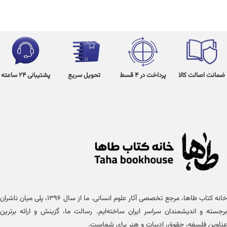
ضمانت اصالت کالا
پرداخت در 4 قسط
تحویل سریع
پشتیبانی 24 ساعته
خانه کتاب طاها، مرجع تخصصی آثار علوم انسانی. ما از سال ۱۳۹۶، پلی میان ناشران
برجسته و اندیشمندان سراسر ایران ساخته‌ایم. رسالت ما، گزینش و ارائه برترین
عناوین فلسفه، حقوق، ادبیات و هنر برای شماست.