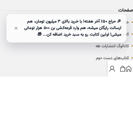
صفحات
•
🎉 حراج ۵۰٪ آخر هفته! با خرید بالای 3 میلیون تومان، هم
خانه
ارسالت رایگان میشه، هم وارد قرعه‌کشی بن ۵۰۰ هزار تومانی
•
کتاب‌ها
میشی! اولین کتابت رو به سبد خرید اضافه کن... 🎁
•
کاتالوگ انتشارات طه
•
کتاب‌های دست دوم
•
بلاگ
ارتباط با خانه کتاب طاها
info@ketabtaha.com
025-37842039
ایران، قم، بلوار معلم، مجتمع ناشران، طبقه سوم، واحد ۳۱۴