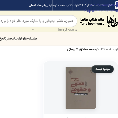
Skip to navigation
انتشارات کتاب طه
کاتالوگ انتشارات
کتاب دست دوم
فیدیبو
فرصت شغلی
Skip to main content
در همهٔ گروه‌ها
فلسفه
حقوق
ادبیات
هنر
تاریخ
نویسنده کتاب
/
محمدصادق شریعتی
موجود نیست