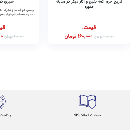
تاریخ حرم ائمه بقیع و آثار دیگر در مدینه
سیری در
منوره
بررسی دو کتاب و مدرک ا
صحیح مسلم (ویرایش سوم) (دست د
قیمت:
قی
160,000
تومان
00
200,000
تومان
600,000
تومان
ضمانت اصالت کالا
پرداخت در 4