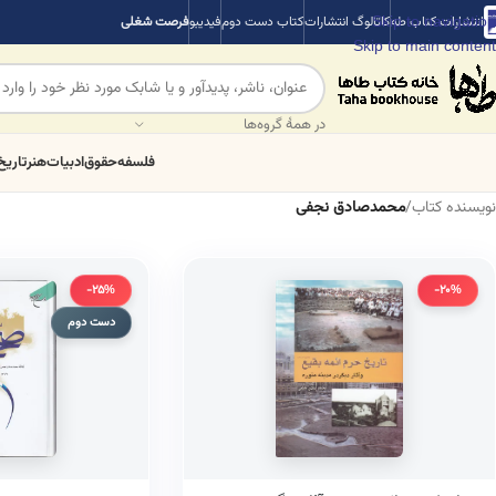
Skip to navigation
انتشارات کتاب طه
کاتالوگ انتشارات
کتاب دست دوم
فیدیبو
فرصت شغلی
Skip to main content
در همهٔ گروه‌ها
فلسفه
حقوق
ادبیات
هنر
تاریخ
نویسنده کتاب
/
محمدصادق نجفی
-25%
-20%
دست دوم