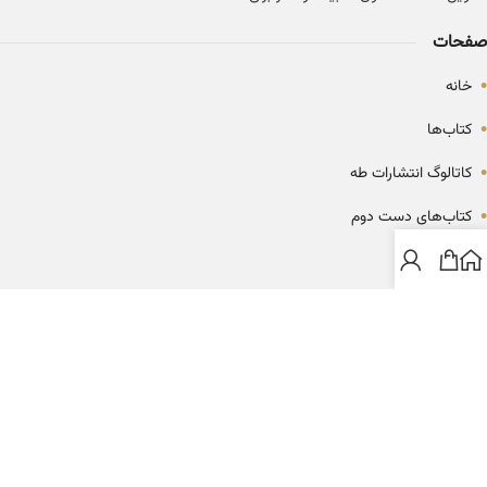
صفحات
•
خانه
•
کتاب‌ها
•
کاتالوگ انتشارات طه
•
کتاب‌های دست دوم
•
بلاگ
ارتباط با خانه کتاب طاها
info@ketabtaha.com
025-37842039
ایران، قم، بلوار معلم، مجتمع ناشران، طبقه سوم، واحد ۳۱۴