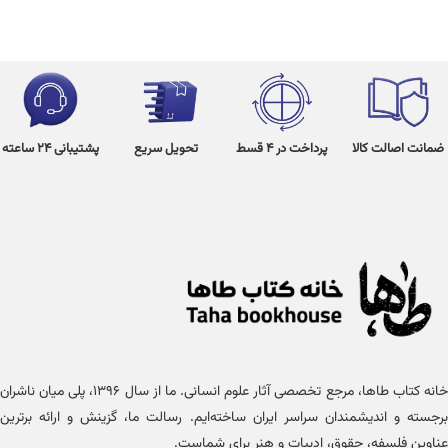
ضمانت اصالت کالا
پرداخت در 4 قسط
تحویل سریع
پشتیبانی 24 ساعته
خانه کتاب طاها، مرجع تخصصی آثار علوم انسانی. ما از سال ۱۳۹۶، پلی میان ناشران
برجسته و اندیشمندان سراسر ایران ساخته‌ایم. رسالت ما، گزینش و ارائه برترین
عناوین فلسفه، حقوق، ادبیات و هنر برای شماست.