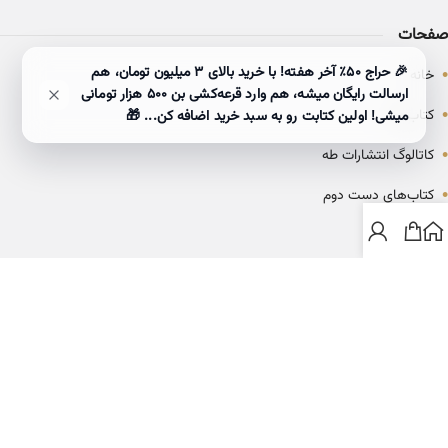
صفحات
•
🎉 حراج ۵۰٪ آخر هفته! با خرید بالای 3 میلیون تومان، هم
خانه
ارسالت رایگان میشه، هم وارد قرعه‌کشی بن ۵۰۰ هزار تومانی
•
کتاب‌ها
میشی! اولین کتابت رو به سبد خرید اضافه کن... 🎁
•
کاتالوگ انتشارات طه
•
کتاب‌های دست دوم
•
بلاگ
ارتباط با خانه کتاب طاها
info@ketabtaha.com
025-37842039
ایران، قم، بلوار معلم، مجتمع ناشران، طبقه سوم، واحد ۳۱۴