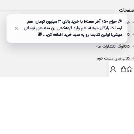
صفحات
•
🎉 حراج ۵۰٪ آخر هفته! با خرید بالای 3 میلیون تومان، هم
خانه
ارسالت رایگان میشه، هم وارد قرعه‌کشی بن ۵۰۰ هزار تومانی
•
کتاب‌ها
میشی! اولین کتابت رو به سبد خرید اضافه کن... 🎁
•
کاتالوگ انتشارات طه
•
کتاب‌های دست دوم
•
بلاگ
ارتباط با خانه کتاب طاها
info@ketabtaha.com
025-37842039
ایران، قم، بلوار معلم، مجتمع ناشران، طبقه سوم، واحد ۳۱۴