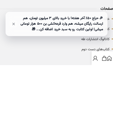
صفحات
•
🎉 حراج ۵۰٪ آخر هفته! با خرید بالای 3 میلیون تومان، هم
خانه
ارسالت رایگان میشه، هم وارد قرعه‌کشی بن ۵۰۰ هزار تومانی
•
کتاب‌ها
میشی! اولین کتابت رو به سبد خرید اضافه کن... 🎁
•
کاتالوگ انتشارات طه
•
کتاب‌های دست دوم
•
بلاگ
ارتباط با خانه کتاب طاها
info@ketabtaha.com
025-37842039
ایران، قم، بلوار معلم، مجتمع ناشران، طبقه سوم، واحد ۳۱۴