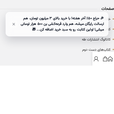
صفحات
•
🎉 حراج ۵۰٪ آخر هفته! با خرید بالای 3 میلیون تومان، هم
خانه
ارسالت رایگان میشه، هم وارد قرعه‌کشی بن ۵۰۰ هزار تومانی
•
کتاب‌ها
میشی! اولین کتابت رو به سبد خرید اضافه کن... 🎁
•
کاتالوگ انتشارات طه
•
کتاب‌های دست دوم
•
بلاگ
ارتباط با خانه کتاب طاها
info@ketabtaha.com
025-37842039
ایران، قم، بلوار معلم، مجتمع ناشران، طبقه سوم، واحد ۳۱۴