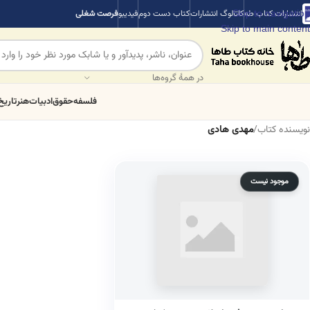
Skip to navigation
انتشارات کتاب طه
کاتالوگ انتشارات
کتاب دست دوم
فیدیبو
فرصت شغلی
Skip to main content
در همهٔ گروه‌ها
فلسفه
حقوق
ادبیات
هنر
تاریخ
نویسنده کتاب
/
مهدی هادی
موجود نیست