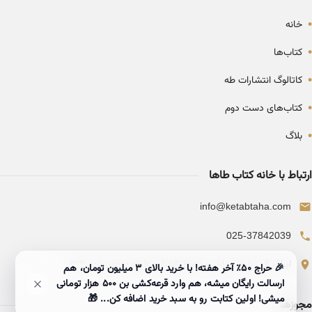
•
خانه
•
کتاب‌ها
•
کاتالوگ انتشارات طه
•
کتاب‌های دست دوم
•
بلاگ
ارتباط با خانه کتاب طاها
info@ketabtaha.com
025-37842039
ایران، قم، بلوار معلم، مجتمع ناشران، طبقه سوم، واحد ۳۱۴
🎉 حراج ۵۰٪ آخر هفته! با خرید بالای 3 میلیون تومان، هم
ارسالت رایگان میشه، هم وارد قرعه‌کشی بن ۵۰۰ هزار تومانی
میشی! اولین کتابت رو به سبد خرید اضافه کن... 🎁
مجوزها