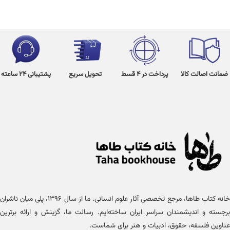
ضمانت اصالت کالا
پرداخت در 4 قسط
تحویل سریع
پشتیبانی 24 ساعته
خانه کتاب طاها، مرجع تخصصی آثار علوم انسانی. ما از سال ۱۳۹۶، پلی میان ناشران
برجسته و اندیشمندان سراسر ایران ساخته‌ایم. رسالت ما، گزینش و ارائه برترین
عناوین فلسفه، حقوق، ادبیات و هنر برای شماست.