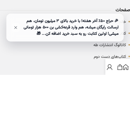
صفحات
•
🎉 حراج ۵۰٪ آخر هفته! با خرید بالای 3 میلیون تومان، هم
خانه
ارسالت رایگان میشه، هم وارد قرعه‌کشی بن ۵۰۰ هزار تومانی
•
کتاب‌ها
میشی! اولین کتابت رو به سبد خرید اضافه کن... 🎁
•
کاتالوگ انتشارات طه
•
کتاب‌های دست دوم
•
بلاگ
ارتباط با خانه کتاب طاها
info@ketabtaha.com
025-37842039
ایران، قم، بلوار معلم، مجتمع ناشران، طبقه سوم، واحد ۳۱۴