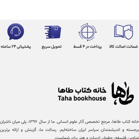
ضمانت اصالت کالا
پرداخت در 4 قسط
تحویل سریع
پشتیبانی 24 ساعته
خانه کتاب طاها، مرجع تخصصی آثار علوم انسانی. ما از سال ۱۳۹۶، پلی میان ناشران
برجسته و اندیشمندان سراسر ایران ساخته‌ایم. رسالت ما، گزینش و ارائه برترین
عناوین فلسفه، حقوق، ادبیات و هنر برای شماست.