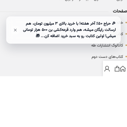
صفحات
•
خانه
🎉 حراج ۵۰٪ آخر هفته! با خرید بالای 3 میلیون تومان، هم
ارسالت رایگان میشه، هم وارد قرعه‌کشی بن ۵۰۰ هزار تومانی
•
کتاب‌ها
میشی! اولین کتابت رو به سبد خرید اضافه کن... 🎁
•
کاتالوگ انتشارات طه
•
کتاب‌های دست دوم
•
بلاگ
ارتباط با خانه کتاب طاها
info@ketabtaha.com
025-37842039
ایران، قم، بلوار معلم، مجتمع ناشران، طبقه سوم، واحد ۳۱۴