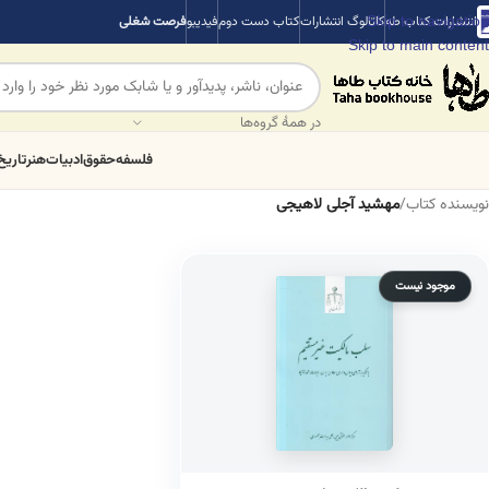
Skip to navigation
انتشارات کتاب طه
کاتالوگ انتشارات
کتاب دست دوم
فیدیبو
فرصت شغلی
Skip to main content
در همهٔ گروه‌ها
فلسفه
حقوق
ادبیات
هنر
تاریخ
نویسنده کتاب
/
مهشید آجلی لاهیجی
موجود نیست