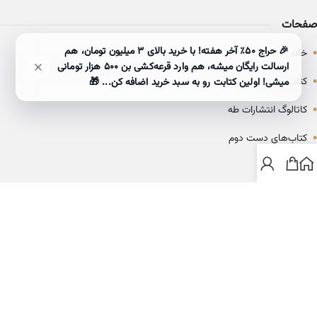
صفحات
•
🎉 حراج ۵۰٪ آخر هفته! با خرید بالای 3 میلیون تومان، هم
خانه
ارسالت رایگان میشه، هم وارد قرعه‌کشی بن ۵۰۰ هزار تومانی
•
کتاب‌ها
میشی! اولین کتابت رو به سبد خرید اضافه کن... 🎁
•
کاتالوگ انتشارات طه
•
کتاب‌های دست دوم
•
بلاگ
ارتباط با خانه کتاب طاها
info@ketabtaha.com
025-37842039
ایران، قم، بلوار معلم، مجتمع ناشران، طبقه سوم، واحد ۳۱۴