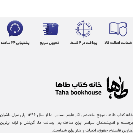
ضمانت اصالت کالا
پرداخت در 4 قسط
تحویل سریع
پشتیبانی 24 ساعته
خانه کتاب طاها، مرجع تخصصی آثار علوم انسانی. ما از سال ۱۳۹۶، پلی میان ناشران
برجسته و اندیشمندان سراسر ایران ساخته‌ایم. رسالت ما، گزینش و ارائه برترین
عناوین فلسفه، حقوق، ادبیات و هنر برای شماست.