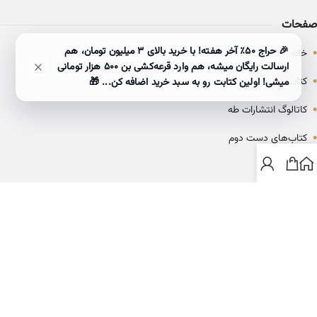
صفحات
•
🎉 حراج ۵۰٪ آخر هفته! با خرید بالای 3 میلیون تومان، هم
خانه
ارسالت رایگان میشه، هم وارد قرعه‌کشی بن ۵۰۰ هزار تومانی
•
کتاب‌ها
میشی! اولین کتابت رو به سبد خرید اضافه کن... 🎁
•
کاتالوگ انتشارات طه
•
کتاب‌های دست دوم
•
بلاگ
ارتباط با خانه کتاب طاها
info@ketabtaha.com
025-37842039
ایران، قم، بلوار معلم، مجتمع ناشران، طبقه سوم، واحد ۳۱۴