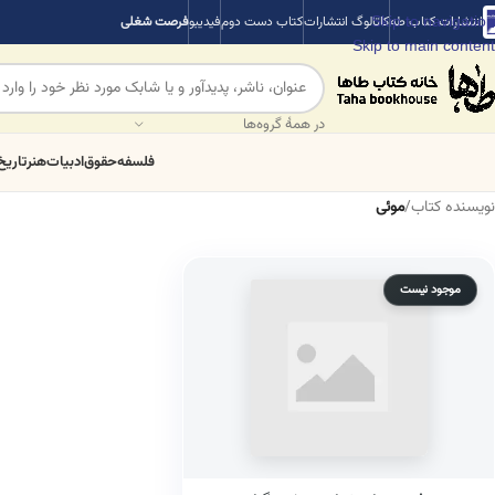
Skip to navigation
انتشارات کتاب طه
کاتالوگ انتشارات
کتاب دست دوم
فیدیبو
فرصت شغلی
Skip to main content
در همهٔ گروه‌ها
فلسفه
حقوق
ادبیات
هنر
تاریخ
نویسنده کتاب
/
موئی
موجود نیست