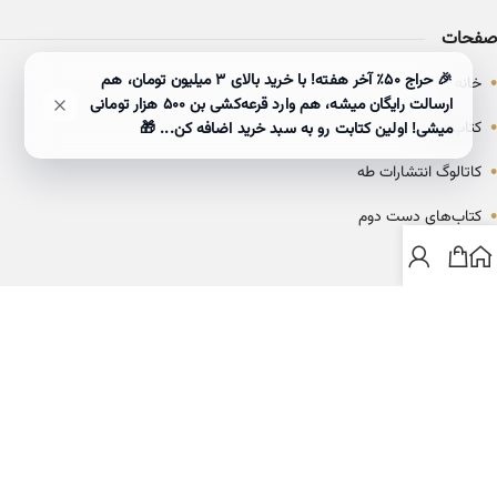
صفحات
•
🎉 حراج ۵۰٪ آخر هفته! با خرید بالای 3 میلیون تومان، هم
خانه
ارسالت رایگان میشه، هم وارد قرعه‌کشی بن ۵۰۰ هزار تومانی
•
کتاب‌ها
میشی! اولین کتابت رو به سبد خرید اضافه کن... 🎁
•
کاتالوگ انتشارات طه
•
کتاب‌های دست دوم
•
بلاگ
ارتباط با خانه کتاب طاها
info@ketabtaha.com
025-37842039
ایران، قم، بلوار معلم، مجتمع ناشران، طبقه سوم، واحد ۳۱۴