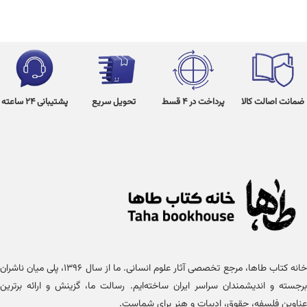
ضمانت اصالت کالا
پرداخت در 4 قسط
تحویل سریع
پشتیبانی 24 ساعته
خانه کتاب طاها، مرجع تخصصی آثار علوم انسانی. ما از سال ۱۳۹۶، پلی میان ناشران
برجسته و اندیشمندان سراسر ایران ساخته‌ایم. رسالت ما، گزینش و ارائه برترین
عناوین فلسفه، حقوق، ادبیات و هنر برای شماست.