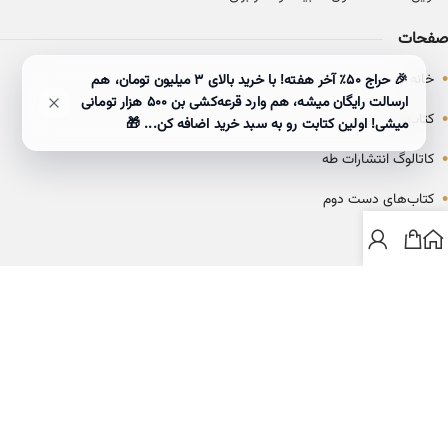
صفحات
•
خانه
🎉 حراج ۵۰٪ آخر هفته! با خرید بالای 3 میلیون تومان، هم
ارسالت رایگان میشه، هم وارد قرعه‌کشی بن ۵۰۰ هزار تومانی
•
کتاب‌ها
میشی! اولین کتابت رو به سبد خرید اضافه کن... 🎁
•
کاتالوگ انتشارات طه
•
کتاب‌های دست دوم
•
بلاگ
ارتباط با خانه کتاب طاها
info@ketabtaha.com
025-37842039
ایران، قم، بلوار معلم، مجتمع ناشران، طبقه سوم، واحد ۳۱۴