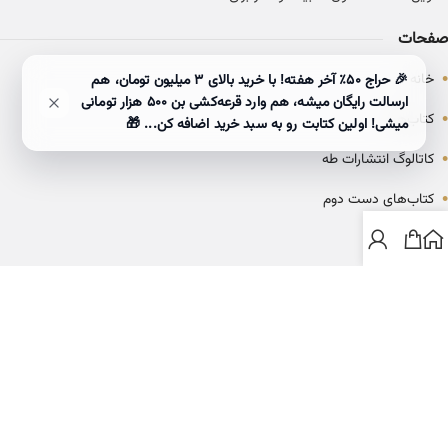
صفحات
•
خانه
🎉 حراج ۵۰٪ آخر هفته! با خرید بالای 3 میلیون تومان، هم
ارسالت رایگان میشه، هم وارد قرعه‌کشی بن ۵۰۰ هزار تومانی
•
کتاب‌ها
میشی! اولین کتابت رو به سبد خرید اضافه کن... 🎁
•
کاتالوگ انتشارات طه
•
کتاب‌های دست دوم
•
بلاگ
ارتباط با خانه کتاب طاها
info@ketabtaha.com
025-37842039
ایران، قم، بلوار معلم، مجتمع ناشران، طبقه سوم، واحد ۳۱۴