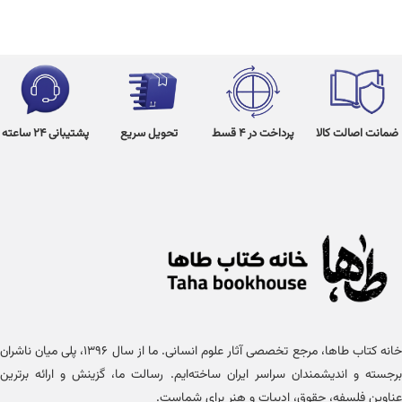
ضمانت اصالت کالا
پرداخت در 4 قسط
تحویل سریع
پشتیبانی 24 ساعته
خانه کتاب طاها، مرجع تخصصی آثار علوم انسانی. ما از سال ۱۳۹۶، پلی میان ناشران
برجسته و اندیشمندان سراسر ایران ساخته‌ایم. رسالت ما، گزینش و ارائه برترین
عناوین فلسفه، حقوق، ادبیات و هنر برای شماست.