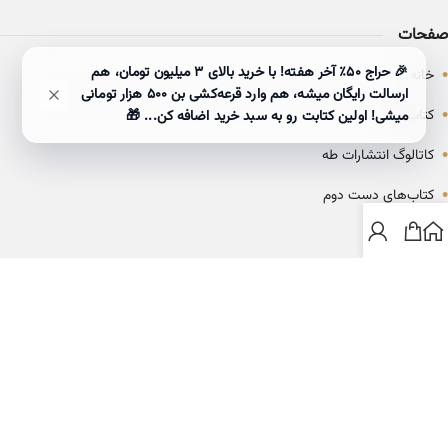
صفحات
•
🎉 حراج ۵۰٪ آخر هفته! با خرید بالای 3 میلیون تومان، هم
خانه
ارسالت رایگان میشه، هم وارد قرعه‌کشی بن ۵۰۰ هزار تومانی
•
کتاب‌ها
میشی! اولین کتابت رو به سبد خرید اضافه کن... 🎁
•
کاتالوگ انتشارات طه
•
کتاب‌های دست دوم
•
بلاگ
ارتباط با خانه کتاب طاها
info@ketabtaha.com
025-37842039
ایران، قم، بلوار معلم، مجتمع ناشران، طبقه سوم، واحد ۳۱۴