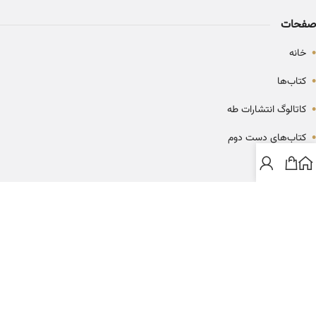
صفحات
•
خانه
•
کتاب‌ها
•
کاتالوگ انتشارات طه
•
کتاب‌های دست دوم
•
بلاگ
ارتباط با خانه کتاب طاها
info@ketabtaha.com
025-37842039
ایران، قم، بلوار معلم، مجتمع ناشران، طبقه سوم، واحد ۳۱۴