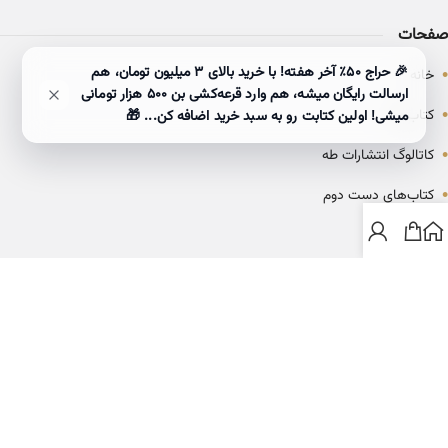
صفحات
•
🎉 حراج ۵۰٪ آخر هفته! با خرید بالای 3 میلیون تومان، هم
خانه
ارسالت رایگان میشه، هم وارد قرعه‌کشی بن ۵۰۰ هزار تومانی
•
کتاب‌ها
میشی! اولین کتابت رو به سبد خرید اضافه کن... 🎁
•
کاتالوگ انتشارات طه
•
کتاب‌های دست دوم
•
بلاگ
ارتباط با خانه کتاب طاها
info@ketabtaha.com
025-37842039
ایران، قم، بلوار معلم، مجتمع ناشران، طبقه سوم، واحد ۳۱۴