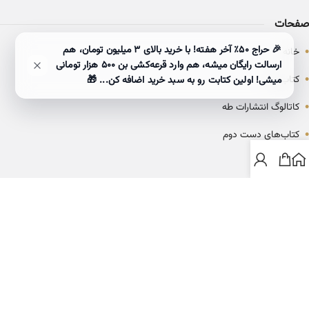
صفحات
•
🎉 حراج ۵۰٪ آخر هفته! با خرید بالای 3 میلیون تومان، هم
خانه
ارسالت رایگان میشه، هم وارد قرعه‌کشی بن ۵۰۰ هزار تومانی
•
کتاب‌ها
میشی! اولین کتابت رو به سبد خرید اضافه کن... 🎁
•
کاتالوگ انتشارات طه
•
کتاب‌های دست دوم
•
بلاگ
ارتباط با خانه کتاب طاها
info@ketabtaha.com
025-37842039
ایران، قم، بلوار معلم، مجتمع ناشران، طبقه سوم، واحد ۳۱۴