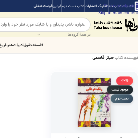
Skip to navigation
انتشارات کتاب طه
کاتالوگ انتشارات
کتاب دست دوم
فیدیبو
فرصت شغلی
Skip to main content
در همهٔ گروه‌ها
فلسفه
حقوق
ادبیات
هنر
تاریخ
نویسنده کتاب
/
میترا قاسمی
-20%
موجود نیست
دست دوم