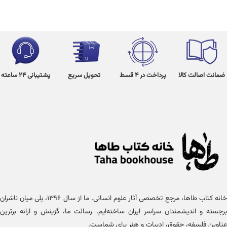
ضمانت اصالت کالا
پرداخت در 4 قسط
تحویل سریع
پشتیبانی 24 ساعته
خانه کتاب طاها، مرجع تخصصی آثار علوم انسانی. ما از سال ۱۳۹۶، پلی میان ناشران
برجسته و اندیشمندان سراسر ایران ساخته‌ایم. رسالت ما، گزینش و ارائه برترین
عناوین فلسفه، حقوق، ادبیات و هنر برای شماست.