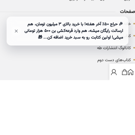
صفحات
•
خانه
🎉 حراج ۵۰٪ آخر هفته! با خرید بالای 3 میلیون تومان، هم
ارسالت رایگان میشه، هم وارد قرعه‌کشی بن ۵۰۰ هزار تومانی
•
کتاب‌ها
میشی! اولین کتابت رو به سبد خرید اضافه کن... 🎁
•
کاتالوگ انتشارات طه
•
کتاب‌های دست دوم
•
بلاگ
ارتباط با خانه کتاب طاها
info@ketabtaha.com
025-37842039
ایران، قم، بلوار معلم، مجتمع ناشران، طبقه سوم، واحد ۳۱۴