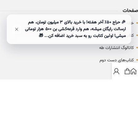
صفحات
•
🎉 حراج ۵۰٪ آخر هفته! با خرید بالای 3 میلیون تومان، هم
خانه
ارسالت رایگان میشه، هم وارد قرعه‌کشی بن ۵۰۰ هزار تومانی
•
کتاب‌ها
میشی! اولین کتابت رو به سبد خرید اضافه کن... 🎁
•
کاتالوگ انتشارات طه
•
کتاب‌های دست دوم
•
بلاگ
ارتباط با خانه کتاب طاها
info@ketabtaha.com
025-37842039
ایران، قم، بلوار معلم، مجتمع ناشران، طبقه سوم، واحد ۳۱۴