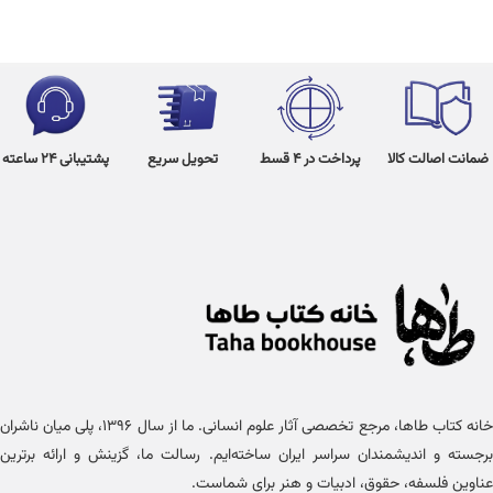
ضمانت اصالت کالا
پرداخت در 4 قسط
تحویل سریع
پشتیبانی 24 ساعته
خانه کتاب طاها، مرجع تخصصی آثار علوم انسانی. ما از سال ۱۳۹۶، پلی میان ناشران
برجسته و اندیشمندان سراسر ایران ساخته‌ایم. رسالت ما، گزینش و ارائه برترین
عناوین فلسفه، حقوق، ادبیات و هنر برای شماست.