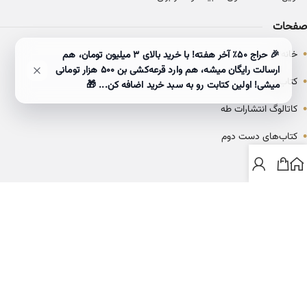
صفحات
•
خانه
🎉 حراج ۵۰٪ آخر هفته! با خرید بالای 3 میلیون تومان، هم
ارسالت رایگان میشه، هم وارد قرعه‌کشی بن ۵۰۰ هزار تومانی
•
کتاب‌ها
میشی! اولین کتابت رو به سبد خرید اضافه کن... 🎁
•
کاتالوگ انتشارات طه
•
کتاب‌های دست دوم
•
بلاگ
ارتباط با خانه کتاب طاها
info@ketabtaha.com
025-37842039
ایران، قم، بلوار معلم، مجتمع ناشران، طبقه سوم، واحد ۳۱۴