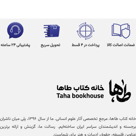
ضمانت اصالت کالا
پرداخت در 4 قسط
تحویل سریع
پشتیبانی 24 ساعته
خانه کتاب طاها، مرجع تخصصی آثار علوم انسانی. ما از سال ۱۳۹۶، پلی میان ناشران
برجسته و اندیشمندان سراسر ایران ساخته‌ایم. رسالت ما، گزینش و ارائه برترین
عناوین فلسفه، حقوق، ادبیات و هنر برای شماست.