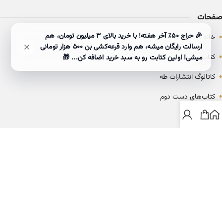
صفحات
•
🎉 حراج ۵۰٪ آخر هفته! با خرید بالای 3 میلیون تومان، هم
خانه
ارسالت رایگان میشه، هم وارد قرعه‌کشی بن ۵۰۰ هزار تومانی
•
کتاب‌ها
میشی! اولین کتابت رو به سبد خرید اضافه کن... 🎁
•
کاتالوگ انتشارات طه
•
کتاب‌های دست دوم
•
بلاگ
ارتباط با خانه کتاب طاها
info@ketabtaha.com
025-37842039
ایران، قم، بلوار معلم، مجتمع ناشران، طبقه سوم، واحد ۳۱۴