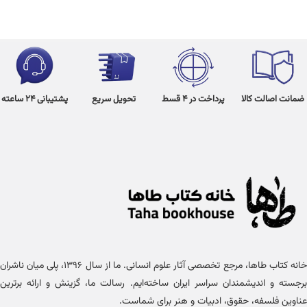
ضمانت اصالت کالا
پرداخت در 4 قسط
تحویل سریع
پشتیبانی 24 ساعته
خانه کتاب طاها، مرجع تخصصی آثار علوم انسانی. ما از سال ۱۳۹۶، پلی میان ناشران
برجسته و اندیشمندان سراسر ایران ساخته‌ایم. رسالت ما، گزینش و ارائه برترین
عناوین فلسفه، حقوق، ادبیات و هنر برای شماست.