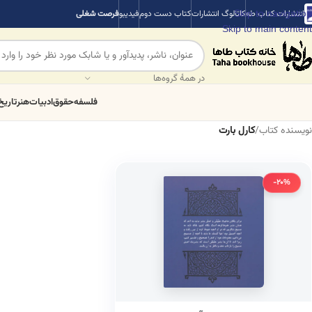
Skip to navigation
انتشارات کتاب طه
کاتالوگ انتشارات
کتاب دست دوم
فیدیبو
فرصت شغلی
Skip to main content
در همهٔ گروه‌ها
فلسفه
حقوق
ادبیات
هنر
تاریخ
نویسنده کتاب
/
کارل بارت
-20%