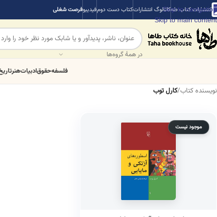
Skip to navigation
انتشارات کتاب طه
کاتالوگ انتشارات
کتاب دست دوم
فیدیبو
فرصت شغلی
Skip to main content
در همهٔ گروه‌ها
فلسفه
حقوق
ادبیات
هنر
تاریخ
نویسنده کتاب
/
کارل توب
موجود نیست