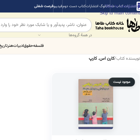
Skip to navigation
انتشارات کتاب طه
کاتالوگ انتشارات
کتاب دست دوم
فیدیبو
فرصت شغلی
Skip to main content
در همهٔ گروه‌ها
فلسفه
حقوق
ادبیات
هنر
تاریخ
نویسنده کتاب
/
کارن اس. کارپ
موجود نیست