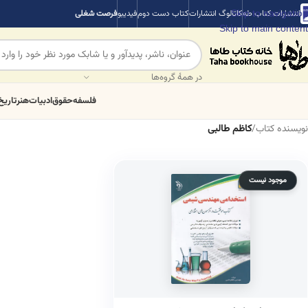
Skip to navigation
انتشارات کتاب طه
کاتالوگ انتشارات
کتاب دست دوم
فیدیبو
فرصت شغلی
Skip to main content
در همهٔ گروه‌ها
فلسفه
حقوق
ادبیات
هنر
تاریخ
نویسنده کتاب
/
کاظم طالبی
موجود نیست