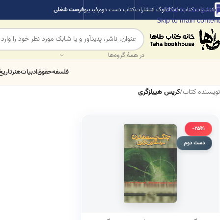
Skip to navigation
انتشارات کتاب طه
کاتالوگ انتشارات
کتاب دست دوم
فیدیبو
فرصت شغلی
Skip to main content
در همهٔ گروه‌ها
فلسفه
حقوق
ادبیات
هنر
تاریخ
نویسنده کتاب
/
کریس هیبلزگری
-25%
دست دوم