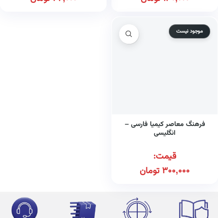
موجود نیست
فرهنگ معاصر کیمیا فارسی –
انگلیسی
قیمت:
300,000
تومان