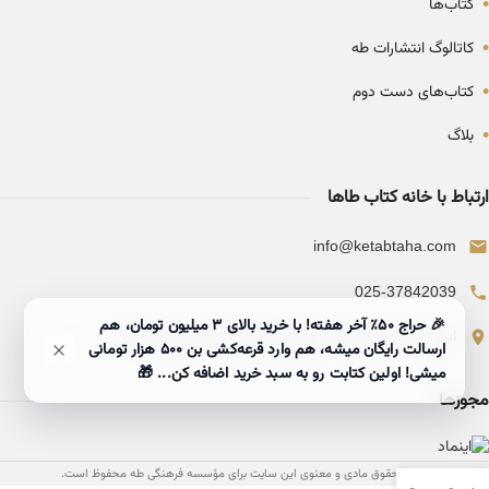
•
کتاب‌ها
•
کاتالوگ انتشارات طه
•
کتاب‌های دست دوم
•
بلاگ
ارتباط با خانه کتاب طاها
info@ketabtaha.com
025-37842039
🎉 حراج ۵۰٪ آخر هفته! با خرید بالای 3 میلیون تومان، هم
ایران، قم، بلوار معلم، مجتمع ناشران، طبقه سوم، واحد ۳۱۴
ارسالت رایگان میشه، هم وارد قرعه‌کشی بن ۵۰۰ هزار تومانی
میشی! اولین کتابت رو به سبد خرید اضافه کن... 🎁
مجوزها
تمامی حقوق مادی و معنوی این سایت برای مؤسسه فرهنگی طه محفوظ است.