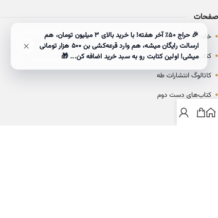
صفحات
•
🎉 حراج ۵۰٪ آخر هفته! با خرید بالای 3 میلیون تومان، هم
خانه
ارسالت رایگان میشه، هم وارد قرعه‌کشی بن ۵۰۰ هزار تومانی
•
کتاب‌ها
میشی! اولین کتابت رو به سبد خرید اضافه کن... 🎁
•
کاتالوگ انتشارات طه
•
کتاب‌های دست دوم
•
بلاگ
ارتباط با خانه کتاب طاها
info@ketabtaha.com
025-37842039
ایران، قم، بلوار معلم، مجتمع ناشران، طبقه سوم، واحد ۳۱۴