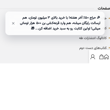
صفحات
•
🎉 حراج ۵۰٪ آخر هفته! با خرید بالای 3 میلیون تومان، هم
خانه
ارسالت رایگان میشه، هم وارد قرعه‌کشی بن ۵۰۰ هزار تومانی
•
کتاب‌ها
میشی! اولین کتابت رو به سبد خرید اضافه کن... 🎁
•
کاتالوگ انتشارات طه
•
کتاب‌های دست دوم
•
بلاگ
ارتباط با خانه کتاب طاها
info@ketabtaha.com
025-37842039
ایران، قم، بلوار معلم، مجتمع ناشران، طبقه سوم، واحد ۳۱۴