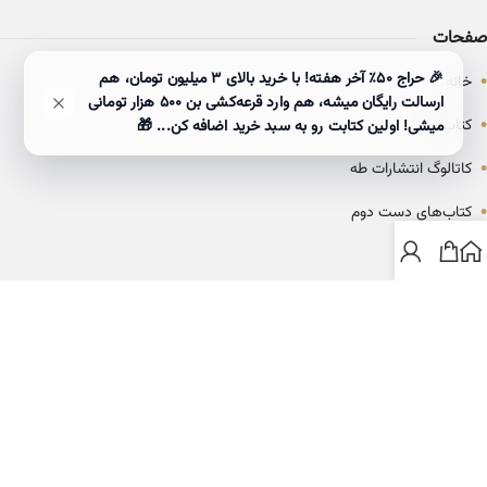
صفحات
•
🎉 حراج ۵۰٪ آخر هفته! با خرید بالای 3 میلیون تومان، هم
خانه
ارسالت رایگان میشه، هم وارد قرعه‌کشی بن ۵۰۰ هزار تومانی
•
کتاب‌ها
میشی! اولین کتابت رو به سبد خرید اضافه کن... 🎁
•
کاتالوگ انتشارات طه
•
کتاب‌های دست دوم
•
بلاگ
ارتباط با خانه کتاب طاها
info@ketabtaha.com
025-37842039
ایران، قم، بلوار معلم، مجتمع ناشران، طبقه سوم، واحد ۳۱۴