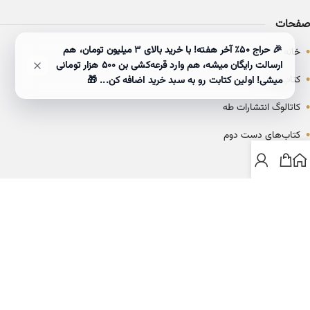
صفحات
•
🎉 حراج ۵۰٪ آخر هفته! با خرید بالای 3 میلیون تومان، هم
خانه
ارسالت رایگان میشه، هم وارد قرعه‌کشی بن ۵۰۰ هزار تومانی
•
کتاب‌ها
میشی! اولین کتابت رو به سبد خرید اضافه کن... 🎁
•
کاتالوگ انتشارات طه
•
کتاب‌های دست دوم
•
بلاگ
ارتباط با خانه کتاب طاها
info@ketabtaha.com
025-37842039
ایران، قم، بلوار معلم، مجتمع ناشران، طبقه سوم، واحد ۳۱۴