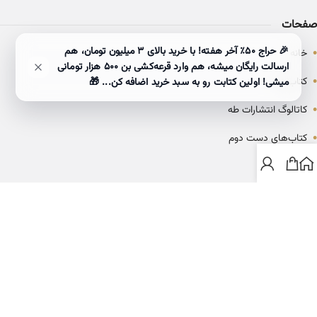
صفحات
•
🎉 حراج ۵۰٪ آخر هفته! با خرید بالای 3 میلیون تومان، هم
خانه
ارسالت رایگان میشه، هم وارد قرعه‌کشی بن ۵۰۰ هزار تومانی
•
کتاب‌ها
میشی! اولین کتابت رو به سبد خرید اضافه کن... 🎁
•
کاتالوگ انتشارات طه
•
کتاب‌های دست دوم
•
بلاگ
ارتباط با خانه کتاب طاها
info@ketabtaha.com
025-37842039
ایران، قم، بلوار معلم، مجتمع ناشران، طبقه سوم، واحد ۳۱۴