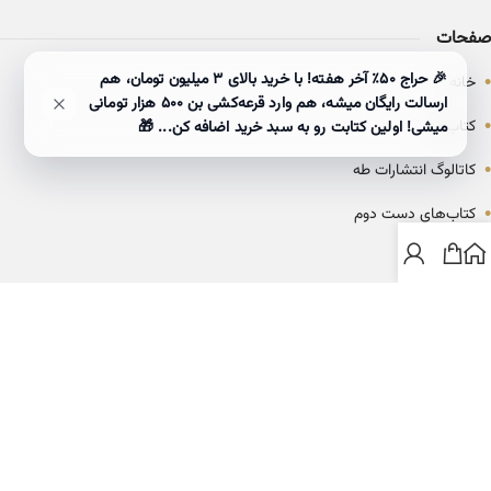
صفحات
•
🎉 حراج ۵۰٪ آخر هفته! با خرید بالای 3 میلیون تومان، هم
خانه
ارسالت رایگان میشه، هم وارد قرعه‌کشی بن ۵۰۰ هزار تومانی
•
کتاب‌ها
میشی! اولین کتابت رو به سبد خرید اضافه کن... 🎁
•
کاتالوگ انتشارات طه
•
کتاب‌های دست دوم
•
بلاگ
ارتباط با خانه کتاب طاها
info@ketabtaha.com
025-37842039
ایران، قم، بلوار معلم، مجتمع ناشران، طبقه سوم، واحد ۳۱۴