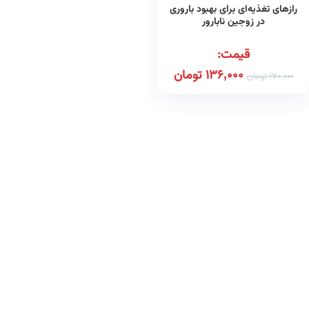
رازهای تغذیه‌ای برای بهبود باروری
در زوجین نابارور
قیمت:
136,000
تومان
170,000
تومان