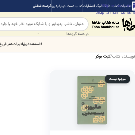
Skip to navigation
انتشارات کتاب طه
کاتالوگ انتشارات
کتاب دست دوم
فیدیبو
فرصت شغلی
Skip to main content
در همهٔ گروه‌ها
فلسفه
حقوق
ادبیات
هنر
تاریخ
نویسنده کتاب
/
کیث بوکر
موجود نیست