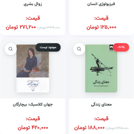
فیزیولوژی انسان
زوال بشری
قیمت:
قیمت:
125,000
تومان
271,200
تومان
339,000
تومان
-20%
موجود نیست
معنای زندگی
جهان کلاسیک: بیچارگان
قیمت:
قیمت:
188,000
تومان
420,000
تومان
235,000
تومان