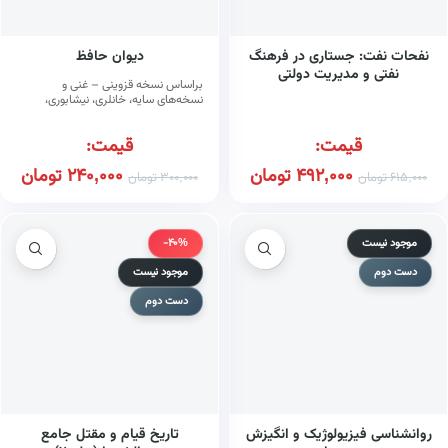
نفحات نفت: جستاری در فرهنگ
دیوان حافظ
نفتی و مدیریت دولتی
براساس نسخه قزوینی – غنی و
نسخه‌های سایه، خانلری، نیشابوری،
خلخالی و جلالی نائینی
قیمت:
قیمت:
492,000
تومان
240,000
تومان
615,000
تومان
300,000
تومان
موجود نیست
-40%
دست دوم
موجود نیست
دست دوم
روانشناسی فیزیولوژیک و انگیزش
تاریخ قیام و مقتل جامع